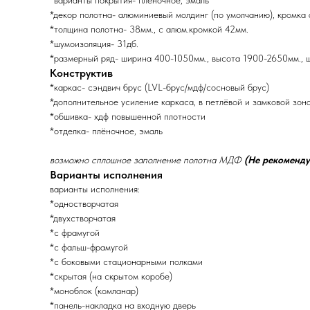
*варианты покрытия- плёночное, эмаль
*декор полотна- алюминиевый молдинг (по умолчанию), кромка а
*толщина полотна- 38мм., с алюм.кромкой 42мм.
*шумоизоляция- 31дб.
*размерный ряд- ширина 400-1050мм., высота 1900-2650мм., 
Конструктив
*каркас- сэндвич брус (LVL-брус/мдф/сосновый брус)
*дополнительное усиление каркаса, в петлёвой и замковой зон
*обшивка- хдф повышенной плотности
*отделка- плёночное, эмаль
возможно сплошное заполнение полотна МДФ
(Не рекоменду
Варианты исполнения
варианты исполнения:
*одностворчатая
*двухстворчатая
*с фрамугой
*с фальш-фрамугой
*с боковыми стационарными полками
*скрытая (на скрытом коробе)
*моноблок (комланар)
*панель-накладка на входную дверь