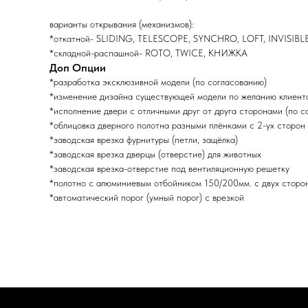
варианты открывания (механизмов):
*откатной- SLIDING, TELESCOPE, SYNCHRO, LOFT, INVISIBL
*складной-распашной- ROTO, TWICE, КНИЖКА
Доп Опции
*разработка эксклюзивной модели (по согласованию)
*изменение дизайна существующей модели по желанию клиента
*исполнение двери с отличными друг от друга сторонами (по с
*облицовка дверного полотна разными плёнками с 2-ух сторон 
*заводская врезка фурнитуры (петли, защёлка)
*заводская врезка дверцы (отверстие) для животных
*заводская врезка-отверстие под вентиляционную решетку
*полотно с алюминиевым отбойником 150/200мм. с двух сторо
*автоматический порог (умный порог) с врезкой