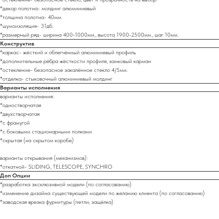
*декор полотна- молдинг алюминиевый
*толщина полотна- 40мм.
*шумоизоляция- 31дб.
*размерный ряд- ширина 400-1000мм., высота 1900-2500мм., шаг 10мм.
Конструктив
*каркас- жёсткий и облегчённый алюминиевый профиль
*дополнительные рёбра жёсткости профиля, замковый карман
*остекление- безопасное закалённое стекло 4/5мм.
*отделка- стыковочный алюминиевый молдинг
Варианты исполнения
варианты исполнения:
*одностворчатая
*двухстворчатая
*с фрамугой
*с боковыми стационарными полками
*скрытая (на скрытом коробе)
варианты открывания (механизмов):
*откатной- SLIDING, TELESCOPE, SYNCHRO
Доп Опции
*разработка эксклюзивной модели (по согласованию)
*изменение дизайна существующей модели по желанию клиента (по согласованию)
*заводская врезка фурнитуры (петли, защёлка)