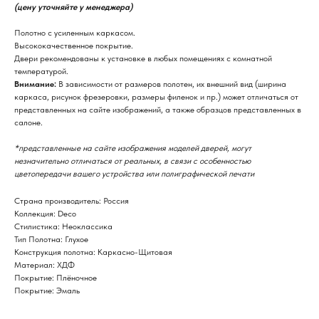
(цену уточняйте у менеджера)
Полотно с усиленным каркасом.
Высококачественное покрытие.
Двери рекомендованы к установке в любых помещениях с комнатной
температурой.
Внимание:
В зависимости от размеров полотен, их внешний вид (ширина
каркаса, рисунок фрезеровки, размеры филенок и пр.) может отличаться от
представленных на сайте изображений, а также образцов представленных в
салоне.
*представленные на сайте изображения моделей дверей, могут
незначительно отличаться от реальных, в связи с особенностью
цветопередачи вашего устройства или полиграфической печати
Страна производитель: Россия
Коллекция: Deco
Стилистика: Неоклассика
Тип Полотна: Глухое
Конструкция полотна: Каркасно-Щитовая
Материал: ХДФ
Покрытие: Плёночное
Покрытие: Эмаль