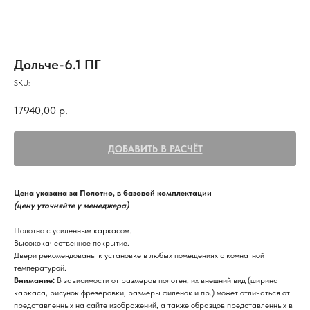
Дольче-6.1 ПГ
SKU:
17940,00
р.
ДОБАВИТЬ В РАСЧЁТ
Цена указана за Полотно, в базовой комплектации
(цену уточняйте у менеджера)
Полотно с усиленным каркасом.
Высококачественное покрытие.
Двери рекомендованы к установке в любых помещениях с комнатной
температурой.
Внимание:
В зависимости от размеров полотен, их внешний вид (ширина
каркаса, рисунок фрезеровки, размеры филенок и пр.) может отличаться от
представленных на сайте изображений, а также образцов представленных в