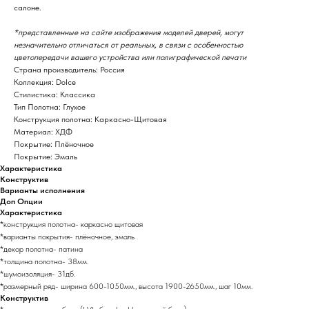
салоне.
*представленные на сайте изображения моделей дверей, могут
незначительно отличаться от реальных, в связи с особенностью
цветопередачи вашего устройства или полиграфической печати
Страна производитель: Россия
Коллекция: Dolce
Стилистика: Классика
Тип Полотна: Глухое
Конструкция полотна: Каркасно-Щитовая
Материал: ХДФ
Покрытие: Плёночное
Покрытие: Эмаль
Характеристика
Конструктив
Варианты исполнения
Доп Опции
Характеристика
*конструкция полотна- каркасно щитовая
*варианты покрытия- плёночное, эмаль
*декор полотна- патина
*толщина полотна- 38мм.
*шумоизоляция- 31дб.
*размерный ряд- ширина 600-1050мм., высота 1900-2650мм., шаг 10мм.
Конструктив