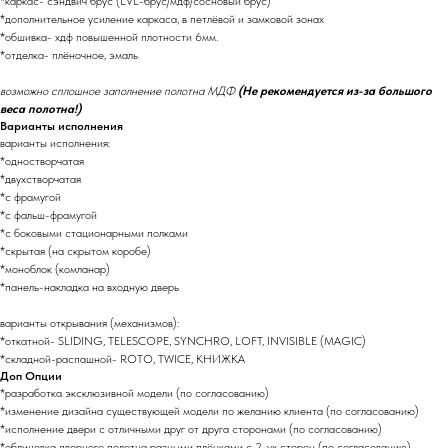
*каркас- сэндвич брус (LVL-брус/мдф/сосновый брус)
*дополнительное усиление каркаса, в петлёвой и замковой зонах
*обшивка- хдф повышенной плотности 6мм.
*отделка- плёночное, эмаль
возможно сплошное заполнение полотна МДФ
(Не рекомендуется из-за большого
веса полотна!)
Варианты исполнения
варианты исполнения:
*одностворчатая
*двухстворчатая
*с фрамугой
*с фальш-фрамугой
*с боковыми стационарными полками
*скрытая (на скрытом коробе)
*моноблок (комланар)
*панель-накладка на входную дверь
варианты открывания (механизмов):
*откатной- SLIDING, TELESCOPE, SYNCHRO, LOFT, INVISIBLE (MAGIC)
*складной-распашной- ROTO, TWICE, КНИЖКА
Доп Опции
*разработка эксклюзивной модели (по согласованию)
*изменение дизайна существующей модели по желанию клиента (по согласованию)
*исполнение двери с отличными друг от друга сторонами (по согласованию)
*облицовка дверного полотна разными плёнками с 2-ух сторон (по согласованию)