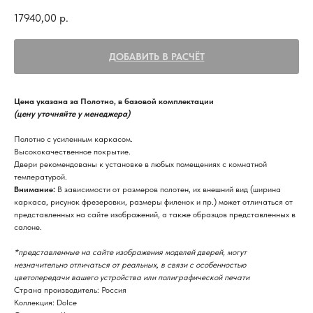
17940,00
р.
ДОБАВИТЬ В РАСЧЁТ
Цена указана за Полотно, в базовой комплектации
(цену уточняйте у менеджера)
Полотно с усиленным каркасом.
Высококачественное покрытие.
Двери рекомендованы к установке в любых помещениях с комнатной
температурой.
Внимание:
В зависимости от размеров полотен, их внешний вид (ширина
каркаса, рисунок фрезеровки, размеры филенок и пр.) может отличаться от
представленных на сайте изображений, а также образцов представленных в
салоне.
*представленные на сайте изображения моделей дверей, могут
незначительно отличаться от реальных, в связи с особенностью
цветопередачи вашего устройства или полиграфической печати
Страна производитель: Россия
Коллекция: Dolce