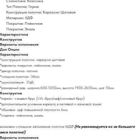
Стилистика: Классика
Тип Полотна: Глухое
Конструкция полотна: Каркасно-Щитовая
Материал: ХДФ
Покрытие: Плёночное
Покрытие: Эмаль
Характеристика
Конструктив
Варианты исполнения
Доп Опции
Характеристика
*конструкция полотна- каркасно щитовая
*варианты покрытия- плёночное, эмаль
*декор полотна- патина
*толщина полотна- 38мм.
*шумоизоляция- 31дб.
*размерный ряд- ширина 600-1050мм., высота 1900-2650мм., шаг 10мм.
Конструктив
*каркас- сэндвич брус (LVL-брус/мдф/сосновый брус)
*дополнительное усиление каркаса, в петлёвой и замковой зонах
*обшивка- хдф повышенной плотности 6мм.
*отделка- плёночное, эмаль
возможно сплошное заполнение полотна МДФ
(Не рекомендуется из-за большого
веса полотна!)
Варианты исполнения