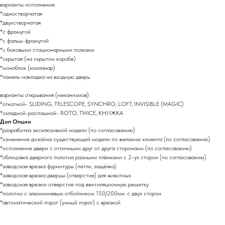
варианты исполнения:
*одностворчатая
*двухстворчатая
*с фрамугой
*с фальш-фрамугой
*с боковыми стационарными полками
*скрытая (на скрытом коробе)
*моноблок (комланар)
*панель-накладка на входную дверь
варианты открывания (механизмов):
*откатной- SLIDING, TELESCOPE, SYNCHRO, LOFT, INVISIBLE (MAGIC)
*складной-распашной- ROTO, TWICE, КНИЖКА
Доп Опции
*разработка эксклюзивной модели (по согласованию)
*изменение дизайна существующей модели по желанию клиента (по согласованию)
*исполнение двери с отличными друг от друга сторонами (по согласованию)
*облицовка дверного полотна разными плёнками с 2-ух сторон (по согласованию)
*заводская врезка фурнитуры (петли, защёлка)
*заводская врезка дверцы (отверстие) для животных
*заводская врезка-отверстие под вентиляционную решетку
*полотно с алюминиевым отбойником 150/200мм. с двух сторон
*автоматический порог (умный порог) с врезкой