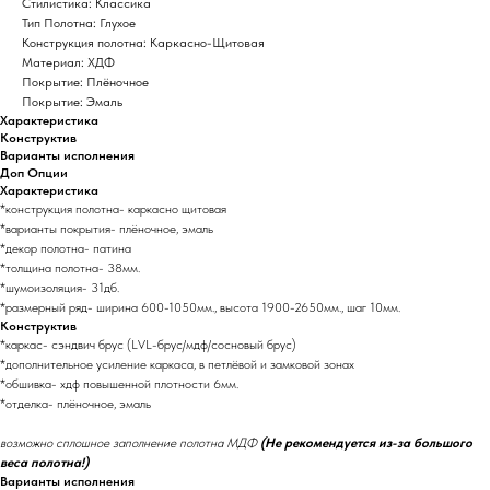
Стилистика: Классика
Тип Полотна: Глухое
Конструкция полотна: Каркасно-Щитовая
Материал: ХДФ
Покрытие: Плёночное
Покрытие: Эмаль
Характеристика
Конструктив
Варианты исполнения
Доп Опции
Характеристика
*конструкция полотна- каркасно щитовая
*варианты покрытия- плёночное, эмаль
*декор полотна- патина
*толщина полотна- 38мм.
*шумоизоляция- 31дб.
*размерный ряд- ширина 600-1050мм., высота 1900-2650мм., шаг 10мм.
Конструктив
*каркас- сэндвич брус (LVL-брус/мдф/сосновый брус)
*дополнительное усиление каркаса, в петлёвой и замковой зонах
*обшивка- хдф повышенной плотности 6мм.
*отделка- плёночное, эмаль
возможно сплошное заполнение полотна МДФ
(Не рекомендуется из-за большого
веса полотна!)
Варианты исполнения