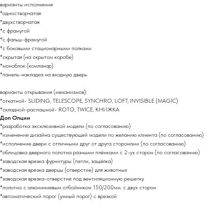
варианты исполнения:
*одностворчатая
*двухстворчатая
*с фрамугой
*с фальш-фрамугой
*с боковыми стационарными полками
*скрытая (на скрытом коробе)
*моноблок (комланар)
*панель-накладка на входную дверь
варианты открывания (механизмов):
*откатной- SLIDING, TELESCOPE, SYNCHRO, LOFT, INVISIBLE (MAGIC)
*складной-распашной- ROTO, TWICE, КНИЖКА
Доп Опции
*разработка эксклюзивной модели (по согласованию)
*изменение дизайна существующей модели по желанию клиента (по согласованию)
*исполнение двери с отличными друг от друга сторонами (по согласованию)
*облицовка дверного полотна разными плёнками с 2-ух сторон (по согласованию)
*заводская врезка фурнитуры (петли, защёлка)
*заводская врезка дверцы (отверстие) для животных
*заводская врезка-отверстие под вентиляционную решетку
*полотно с алюминиевым отбойником 150/200мм. с двух сторон
*автоматический порог (умный порог) с врезкой