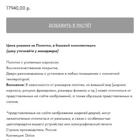
17940,00
р.
ДОБАВИТЬ В РАСЧЁТ
Цена указана за Полотно, в базовой комплектации
(цену уточняйте у менеджера)
Полотно с усиленным каркасом.
Высококачественное покрытие.
Двери рекомендованы к установке в любых помещениях с комнатной
температурой.
Внимание:
В зависимости от размеров полотен, их внешний вид (ширина
каркаса, рисунок фрезеровки, размеры филенок и пр.) может отличаться от
представленных на сайте изображений, а также образцов представленных в
салоне.
*представленные на сайте изображения моделей дверей, могут
незначительно отличаться от реальных, в связи с особенностью
цветопередачи вашего устройства или полиграфической печати
Страна производитель: Россия
Коллекция: Dolce