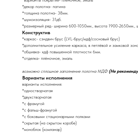
*варианты покрытия- плёночное, эмаль
*декор полотна- патина
*толщина полотна- 38мм.
*шумоизоляция- 31дб.
*размерный ряд- ширина 600-1050мм., высота 1900-2650мм., 
Конструктив
*каркас- сэндвич брус (LVL-брус/мдф/сосновый брус)
*дополнительное усиление каркаса, в петлёвой и замковой зон
*обшивка- хдф повышенной плотности 6мм.
*отделка- плёночное, эмаль
возможно сплошное заполнение полотна МДФ
(Не рекоменду
Варианты исполнения
варианты исполнения:
*одностворчатая
*двухстворчатая
*с фрамугой
*с фальш-фрамугой
*с боковыми стационарными полками
*скрытая (на скрытом коробе)
*моноблок (комланар)