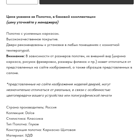
Цена указана за Полотно, в базовой комплектации
(цену уточняйте у менеджера)
Полотно с усиленным каркасом.
Высококачественное покрытие.
Двери рекомендованы к установке в любых помещениях с комнатной
температурой.
Внимание:
В зависимости от размеров полотен, их внешний вид (ширина
каркаса, рисунок фрезеровки, размеры филенок и пр.) может отличаться от
представленных на сайте изображений, а также образцов представленных в
салоне.
*представленные на сайте изображения моделей дверей, могут
незначительно отличаться от реальных, в связи с особенностью
цветопередачи вашего устройства или полиграфической печати
Страна производитель: Россия
Коллекция: Dolce
Стилистика: Классика
Тип Полотна: Глухое
Конструкция полотна: Каркасно-Щитовая
Материал: ХДФ