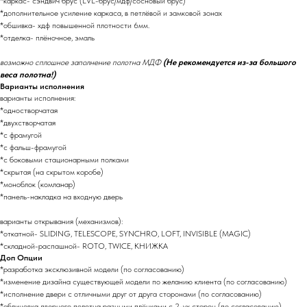
*каркас- сэндвич брус (LVL-брус/мдф/сосновый брус)
*дополнительное усиление каркаса, в петлёвой и замковой зонах
*обшивка- хдф повышенной плотности 6мм.
*отделка- плёночное, эмаль
возможно сплошное заполнение полотна МДФ
(Не рекомендуется из-за большого
веса полотна!)
Варианты исполнения
варианты исполнения:
*одностворчатая
*двухстворчатая
*с фрамугой
*с фальш-фрамугой
*с боковыми стационарными полками
*скрытая (на скрытом коробе)
*моноблок (комланар)
*панель-накладка на входную дверь
варианты открывания (механизмов):
*откатной- SLIDING, TELESCOPE, SYNCHRO, LOFT, INVISIBLE (MAGIC)
*складной-распашной- ROTO, TWICE, КНИЖКА
Доп Опции
*разработка эксклюзивной модели (по согласованию)
*изменение дизайна существующей модели по желанию клиента (по согласованию)
*исполнение двери с отличными друг от друга сторонами (по согласованию)
*облицовка дверного полотна разными плёнками с 2-ух сторон (по согласованию)