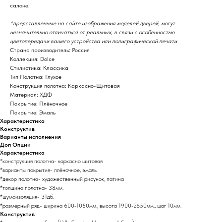
салоне.
*представленные на сайте изображения моделей дверей, могут
незначительно отличаться от реальных, в связи с особенностью
цветопередачи вашего устройства или полиграфической печати
Страна производитель: Россия
Коллекция: Dolce
Стилистика: Классика
Тип Полотна: Глухое
Конструкция полотна: Каркасно-Щитовая
Материал: ХДФ
Покрытие: Плёночное
Покрытие: Эмаль
Характеристика
Конструктив
Варианты исполнения
Доп Опции
Характеристика
*конструкция полотна- каркасно щитовая
*варианты покрытия- плёночное, эмаль
*декор полотна- художественный рисунок, патина
*толщина полотна- 38мм.
*шумоизоляция- 31дб.
*размерный ряд- ширина 600-1050мм., высота 1900-2650мм., шаг 10мм.
Конструктив