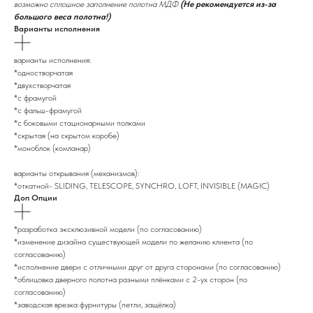
возможно сплошное заполнение полотна МДФ
(Не рекомендуется из-за
большого веса полотна!)
Варианты исполнения
варианты исполнения:
*одностворчатая
*двухстворчатая
*с фрамугой
*с фальш-фрамугой
*с боковыми стационарными полками
*скрытая (на скрытом коробе)
*моноблок (комланар)
варианты открывания (механизмов):
*откатной- SLIDING, TELESCOPE, SYNCHRO, LOFT, INVISIBLE (MAGIC)
Доп Опции
*разработка эксклюзивной модели (по согласованию)
*изменение дизайна существующей модели по желанию клиента (по
согласованию)
*исполнение двери с отличными друг от друга сторонами (по согласованию)
*облицовка дверного полотна разными плёнками с 2-ух сторон (по
согласованию)
*заводская врезка фурнитуры (петли, защёлка)