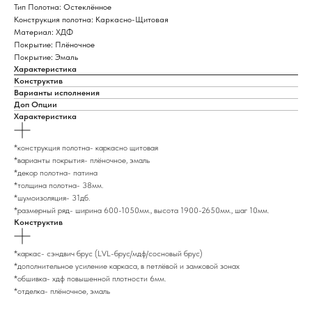
Тип Полотна: Остеклённое
Конструкция полотна: Каркасно-Щитовая
Материал: ХДФ
Покрытие: Плёночное
Покрытие: Эмаль
Характеристика
Конструктив
Варианты исполнения
Доп Опции
Характеристика
*конструкция полотна- каркасно щитовая
*варианты покрытия- плёночное, эмаль
*декор полотна- патина
*толщина полотна- 38мм.
*шумоизоляция- 31дб.
*размерный ряд- ширина 600-1050мм., высота 1900-2650мм., шаг 10мм.
Конструктив
*каркас- сэндвич брус (LVL-брус/мдф/сосновый брус)
*дополнительное усиление каркаса, в петлёвой и замковой зонах
*обшивка- хдф повышенной плотности 6мм.
*отделка- плёночное, эмаль