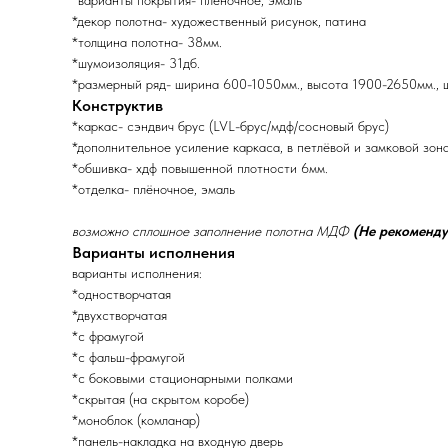
*варианты покрытия- плёночное, эмаль
*декор полотна- художественный рисунок, патина
*толщина полотна- 38мм.
*шумоизоляция- 31дб.
*размерный ряд- ширина 600-1050мм., высота 1900-2650мм., 
Конструктив
*каркас- сэндвич брус (LVL-брус/мдф/сосновый брус)
*дополнительное усиление каркаса, в петлёвой и замковой зон
*обшивка- хдф повышенной плотности 6мм.
*отделка- плёночное, эмаль
возможно сплошное заполнение полотна МДФ
(Не рекоменду
Варианты исполнения
варианты исполнения:
*одностворчатая
*двухстворчатая
*с фрамугой
*с фальш-фрамугой
*с боковыми стационарными полками
*скрытая (на скрытом коробе)
*моноблок (комланар)
*панель-накладка на входную дверь