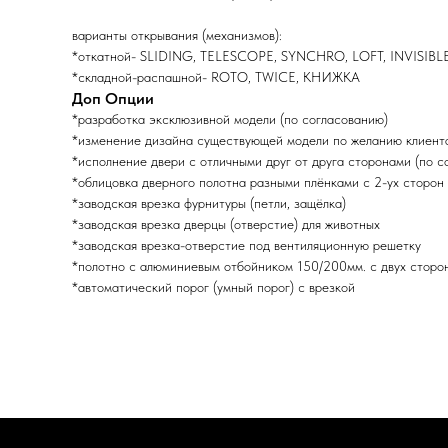
варианты открывания (механизмов):
*откатной- SLIDING, TELESCOPE, SYNCHRO, LOFT, INVISIBL
*складной-распашной- ROTO, TWICE, КНИЖКА
Доп Опции
*разработка эксклюзивной модели (по согласованию)
*изменение дизайна существующей модели по желанию клиента
*исполнение двери с отличными друг от друга сторонами (по с
*облицовка дверного полотна разными плёнками с 2-ух сторон 
*заводская врезка фурнитуры (петли, защёлка)
*заводская врезка дверцы (отверстие) для животных
*заводская врезка-отверстие под вентиляционную решетку
*полотно с алюминиевым отбойником 150/200мм. с двух сторо
*автоматический порог (умный порог) с врезкой