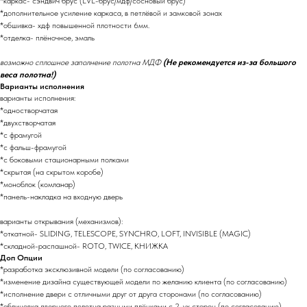
*каркас- сэндвич брус (LVL-брус/мдф/сосновый брус)
*дополнительное усиление каркаса, в петлёвой и замковой зонах
*обшивка- хдф повышенной плотности 6мм.
*отделка- плёночное, эмаль
возможно сплошное заполнение полотна МДФ
(Не рекомендуется из-за большого
веса полотна!)
Варианты исполнения
варианты исполнения:
*одностворчатая
*двухстворчатая
*с фрамугой
*с фальш-фрамугой
*с боковыми стационарными полками
*скрытая (на скрытом коробе)
*моноблок (комланар)
*панель-накладка на входную дверь
варианты открывания (механизмов):
*откатной- SLIDING, TELESCOPE, SYNCHRO, LOFT, INVISIBLE (MAGIC)
*складной-распашной- ROTO, TWICE, КНИЖКА
Доп Опции
*разработка эксклюзивной модели (по согласованию)
*изменение дизайна существующей модели по желанию клиента (по согласованию)
*исполнение двери с отличными друг от друга сторонами (по согласованию)
*облицовка дверного полотна разными плёнками с 2-ух сторон (по согласованию)