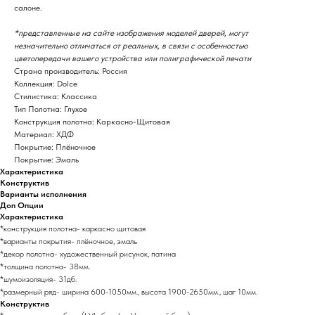
салоне.
*представленные на сайте изображения моделей дверей, могут
незначительно отличаться от реальных, в связи с особенностью
цветопередачи вашего устройства или полиграфической печати
Страна производитель: Россия
Коллекция: Dolce
Стилистика: Классика
Тип Полотна: Глухое
Конструкция полотна: Каркасно-Щитовая
Материал: ХДФ
Покрытие: Плёночное
Покрытие: Эмаль
Характеристика
Конструктив
Варианты исполнения
Доп Опции
Характеристика
*конструкция полотна- каркасно щитовая
*варианты покрытия- плёночное, эмаль
*декор полотна- художественный рисунок, патина
*толщина полотна- 38мм.
*шумоизоляция- 31дб.
*размерный ряд- ширина 600-1050мм., высота 1900-2650мм., шаг 10мм.
Конструктив