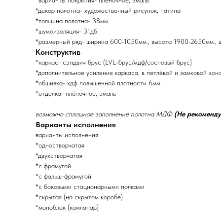
*варианты покрытия- плёночное, эмаль
*декор полотна- художественный рисунок, патина
*толщина полотна- 38мм.
*шумоизоляция- 31дб.
*размерный ряд- ширина 600-1050мм., высота 1900-2650мм., 
Конструктив
*каркас- сэндвич брус (LVL-брус/мдф/сосновый брус)
*дополнительное усиление каркаса, в петлёвой и замковой зон
*обшивка- хдф повышенной плотности 6мм.
*отделка- плёночное, эмаль
возможно сплошное заполнение полотна МДФ
(Не рекоменду
Варианты исполнения
варианты исполнения:
*одностворчатая
*двухстворчатая
*с фрамугой
*с фальш-фрамугой
*с боковыми стационарными полками
*скрытая (на скрытом коробе)
*моноблок (комланар)