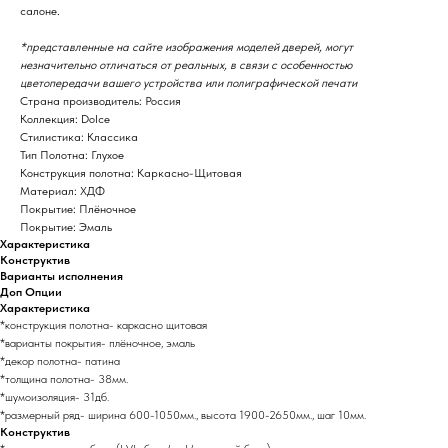
салоне.
*представленные на сайте изображения моделей дверей, могут
незначительно отличаться от реальных, в связи с особенностью
цветопередачи вашего устройства или полиграфической печати
Страна производитель: Россия
Коллекция: Dolce
Стилистика: Классика
Тип Полотна: Глухое
Конструкция полотна: Каркасно-Щитовая
Материал: ХДФ
Покрытие: Плёночное
Покрытие: Эмаль
Характеристика
Конструктив
Варианты исполнения
Доп Опции
Характеристика
*конструкция полотна- каркасно щитовая
*варианты покрытия- плёночное, эмаль
*декор полотна- патина
*толщина полотна- 38мм.
*шумоизоляция- 31дб.
*размерный ряд- ширина 600-1050мм., высота 1900-2650мм., шаг 10мм.
Конструктив