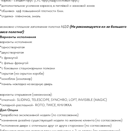
*каркас- сэндвич брус (LVL-брус/мдф/сосновый брус)
*дополнительное усиление каркаса, в петлёвой и замковой зонах
*обшивка- хдф повышенной плотности 6мм.
*отделка- плёночное, эмаль
возможно сплошное заполнение полотна МДФ
(Не рекомендуется из-за большого
веса полотна!)
Варианты исполнения
варианты исполнения:
*одностворчатая
*двухстворчатая
*с фрамугой
*с фальш-фрамугой
*с боковыми стационарными полками
*скрытая (на скрытом коробе)
*моноблок (комланар)
*панель-накладка на входную дверь
варианты открывания (механизмов):
*откатной- SLIDING, TELESCOPE, SYNCHRO, LOFT, INVISIBLE (MAGIC)
*складной-распашной- ROTO, TWICE, КНИЖКА
Доп Опции
*разработка эксклюзивной модели (по согласованию)
*изменение дизайна существующей модели по желанию клиента (по согласованию)
*исполнение двери с отличными друг от друга сторонами (по согласованию)
*облицовка дверного полотна разными плёнками с 2-ух сторон (по согласованию)