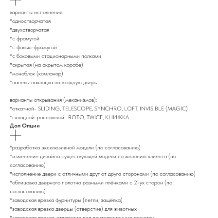
варианты исполнения:
*одностворчатая
*двухстворчатая
*с фрамугой
*с фальш-фрамугой
*с боковыми стационарными полками
*скрытая (на скрытом коробе)
*моноблок (комланар)
*панель-накладка на входную дверь
варианты открывания (механизмов):
*откатной- SLIDING, TELESCOPE, SYNCHRO, LOFT, INVISIBLE (MAGIC)
*складной-распашной- ROTO, TWICE, КНИЖКА
Доп Опции
*разработка эксклюзивной модели (по согласованию)
*изменение дизайна существующей модели по желанию клиента (по
согласованию)
*исполнение двери с отличными друг от друга сторонами (по согласованию)
*облицовка дверного полотна разными плёнками с 2-ух сторон (по
согласованию)
*заводская врезка фурнитуры (петли, защёлка)
*заводская врезка дверцы (отверстие) для животных
*заводская врезка-отверстие под вентиляционную решетку