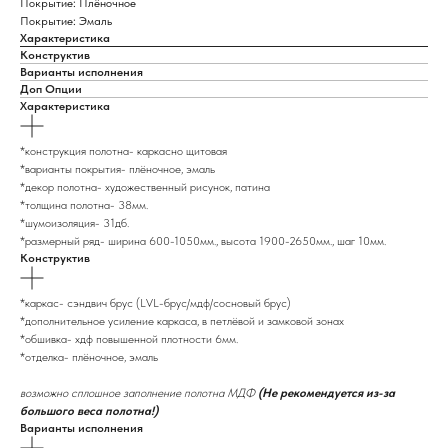
Покрытие: Плёночное
Покрытие: Эмаль
Характеристика
Конструктив
Варианты исполнения
Доп Опции
Характеристика
*конструкция полотна- каркасно щитовая
*варианты покрытия- плёночное, эмаль
*декор полотна- художественный рисунок, патина
*толщина полотна- 38мм.
*шумоизоляция- 31дб.
*размерный ряд- ширина 600-1050мм., высота 1900-2650мм., шаг 10мм.
Конструктив
*каркас- сэндвич брус (LVL-брус/мдф/сосновый брус)
*дополнительное усиление каркаса, в петлёвой и замковой зонах
*обшивка- хдф повышенной плотности 6мм.
*отделка- плёночное, эмаль
возможно сплошное заполнение полотна МДФ
(Не рекомендуется из-за
большого веса полотна!)
Варианты исполнения