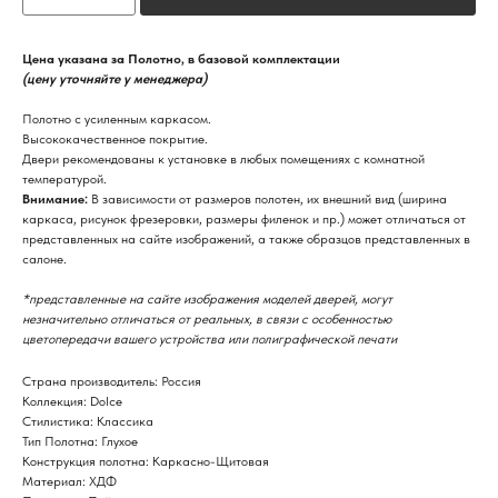
Цена указана за Полотно, в базовой комплектации
(цену уточняйте у менеджера)
Полотно с усиленным каркасом.
Высококачественное покрытие.
Двери рекомендованы к установке в любых помещениях с комнатной
температурой.
Внимание:
В зависимости от размеров полотен, их внешний вид (ширина
каркаса, рисунок фрезеровки, размеры филенок и пр.) может отличаться от
представленных на сайте изображений, а также образцов представленных в
салоне.
*представленные на сайте изображения моделей дверей, могут
незначительно отличаться от реальных, в связи с особенностью
цветопередачи вашего устройства или полиграфической печати
Страна производитель: Россия
Коллекция: Dolce
Стилистика: Классика
Тип Полотна: Глухое
Конструкция полотна: Каркасно-Щитовая
Материал: ХДФ