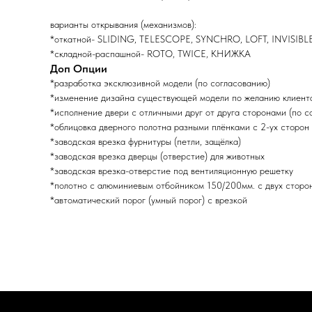
варианты открывания (механизмов):
*откатной- SLIDING, TELESCOPE, SYNCHRO, LOFT, INVISIBL
*складной-распашной- ROTO, TWICE, КНИЖКА
Доп Опции
*разработка эксклюзивной модели (по согласованию)
*изменение дизайна существующей модели по желанию клиента
*исполнение двери с отличными друг от друга сторонами (по с
*облицовка дверного полотна разными плёнками с 2-ух сторон 
*заводская врезка фурнитуры (петли, защёлка)
*заводская врезка дверцы (отверстие) для животных
*заводская врезка-отверстие под вентиляционную решетку
*полотно с алюминиевым отбойником 150/200мм. с двух сторо
*автоматический порог (умный порог) с врезкой