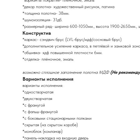
*варианты покрытия- плёночное, эмаль
*декор полотна- художественный рисунок, патина
*толщина полотна- 38мм.
*шумоизоляция- 31дб.
*размерный ряд- ширина 600-1050мм., высота 1900-2650мм., 
Конструктив
*каркас- сэндвич брус (LVL-брус/мдф/сосновый брус)
*дополнительное усиление каркаса, в петлёвой и замковой зон
*обшивка- хдф повышенной плотности 6мм.
*отделка- плёночное, эмаль
возможно сплошное заполнение полотна МДФ
(Не рекоменду
Варианты исполнения
варианты исполнения:
*одностворчатая
*двухстворчатая
*с фрамугой
*с фальш-фрамугой
*с боковыми стационарными полками
*скрытая (на скрытом коробе)
*моноблок (комланар)
*панель-накладка на входную дверь