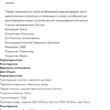
салоне.
*представленные на сайте изображения моделей дверей, могут
незначительно отличаться от реальных, в связи с особенностью
цветопередачи вашего устройства или полиграфической печати
Страна производитель: Россия
Коллекция: Dolce
Стилистика: Классика
Тип Полотна: Остеклённое
Конструкция полотна: Каркасно-Щитовая
Материал: ХДФ
Покрытие: Плёночное
Покрытие: Эмаль
Характеристика
Конструктив
Варианты исполнения
Доп Опции
Характеристика
*конструкция полотна- каркасно щитовая
*варианты покрытия- плёночное, эмаль
*декор полотна- художественный рисунок, патина
*толщина полотна- 38мм.
*шумоизоляция- 31дб.
*размерный ряд- ширина 600-1050мм., высота 1900-2650мм., шаг 10мм.
Конструктив