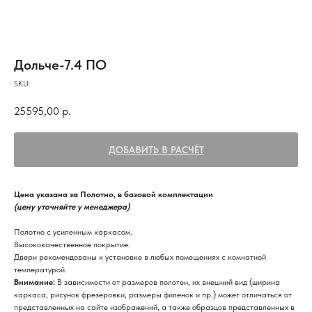
Дольче-7.4 ПО
SKU:
25595,00
р.
ДОБАВИТЬ В РАСЧЁТ
Цена указана за Полотно, в базовой комплектации
(цену уточняйте у менеджера)
Полотно с усиленным каркасом.
Высококачественное покрытие.
Двери рекомендованы к установке в любых помещениях с комнатной
температурой.
Внимание:
В зависимости от размеров полотен, их внешний вид (ширина
каркаса, рисунок фрезеровки, размеры филенок и пр.) может отличаться от
представленных на сайте изображений, а также образцов представленных в