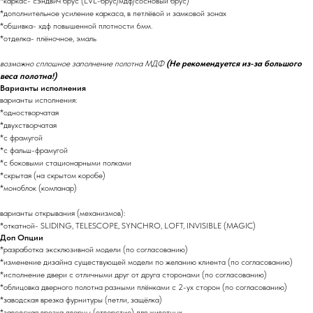
*каркас- сэндвич брус (LVL-брус/мдф/сосновый брус)
*дополнительное усиление каркаса, в петлёвой и замковой зонах
*обшивка- хдф повышенной плотности 6мм.
*отделка- плёночное, эмаль
возможно сплошное заполнение полотна МДФ
(Не рекомендуется из-за большого
веса полотна!)
Варианты исполнения
варианты исполнения:
*одностворчатая
*двухстворчатая
*с фрамугой
*с фальш-фрамугой
*с боковыми стационарными полками
*скрытая (на скрытом коробе)
*моноблок (комланар)
варианты открывания (механизмов):
*откатной- SLIDING, TELESCOPE, SYNCHRO, LOFT, INVISIBLE (MAGIC)
Доп Опции
*разработка эксклюзивной модели (по согласованию)
*изменение дизайна существующей модели по желанию клиента (по согласованию)
*исполнение двери с отличными друг от друга сторонами (по согласованию)
*облицовка дверного полотна разными плёнками с 2-ух сторон (по согласованию)
*заводская врезка фурнитуры (петли, защёлка)
*заводская врезка дверцы (отверстие) для животных