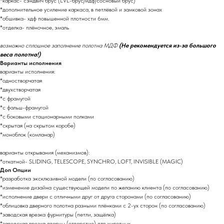
*каркас- сэндвич брус (LVL-брус/мдф/сосновый брус)
*дополнительное усиление каркаса, в петлёвой и замковой зонах
*обшивка- хдф повышенной плотности 6мм.
*отделка- плёночное, эмаль
возможно сплошное заполнение полотна МДФ
(Не рекомендуется из-за большого
веса полотна!)
Варианты исполнения
варианты исполнения:
*одностворчатая
*двухстворчатая
*с фрамугой
*с фальш-фрамугой
*с боковыми стационарными полками
*скрытая (на скрытом коробе)
*моноблок (комланар)
варианты открывания (механизмов):
*откатной- SLIDING, TELESCOPE, SYNCHRO, LOFT, INVISIBLE (MAGIC)
Доп Опции
*разработка эксклюзивной модели (по согласованию)
*изменение дизайна существующей модели по желанию клиента (по согласованию)
*исполнение двери с отличными друг от друга сторонами (по согласованию)
*облицовка дверного полотна разными плёнками с 2-ух сторон (по согласованию)
*заводская врезка фурнитуры (петли, защёлка)
*заводская врезка дверцы (отверстие) для животных