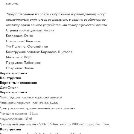
салоне.
*представленные на сайте изображения моделей дверей, могут
незначительно отличаться от реальных, в связи с особенностью
цветопередачи вашего устройства или полиграфической печати
Страна производитель: Россия
Коллекция: Dolce
Стилистика: Классика
Тип Полотна: Остеклённое
Конструкция полотна: Каркасно-Щитовая
Материал: ХДФ
Покрытие: Плёночное
Покрытие: Эмаль
Характеристика
Конструктив
Варианты исполнения
Доп Опции
Характеристика
*конструкция полотна- каркасно щитовая
*варианты покрытия- плёночное, эмаль
*декор полотна- художественный рисунок, патина
*толщина полотна- 38мм.
*шумоизоляция- 31дб.
*размерный ряд- ширина 600-1050мм., высота 1900-2650мм., шаг 10мм.
Конструктив