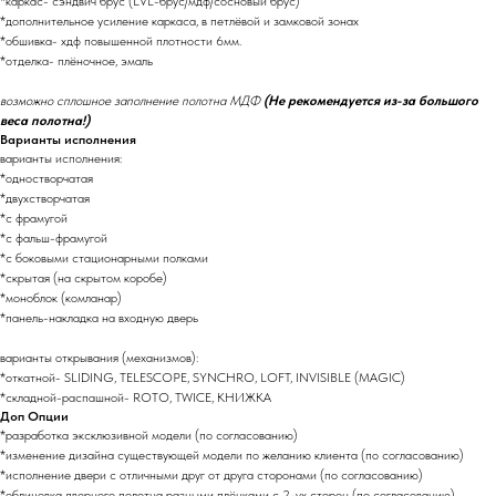
*каркас- сэндвич брус (LVL-брус/мдф/сосновый брус)
*дополнительное усиление каркаса, в петлёвой и замковой зонах
*обшивка- хдф повышенной плотности 6мм.
*отделка- плёночное, эмаль
возможно сплошное заполнение полотна МДФ
(Не рекомендуется из-за большого
веса полотна!)
Варианты исполнения
варианты исполнения:
*одностворчатая
*двухстворчатая
*с фрамугой
*с фальш-фрамугой
*с боковыми стационарными полками
*скрытая (на скрытом коробе)
*моноблок (комланар)
*панель-накладка на входную дверь
варианты открывания (механизмов):
*откатной- SLIDING, TELESCOPE, SYNCHRO, LOFT, INVISIBLE (MAGIC)
*складной-распашной- ROTO, TWICE, КНИЖКА
Доп Опции
*разработка эксклюзивной модели (по согласованию)
*изменение дизайна существующей модели по желанию клиента (по согласованию)
*исполнение двери с отличными друг от друга сторонами (по согласованию)
*облицовка дверного полотна разными плёнками с 2-ух сторон (по согласованию)