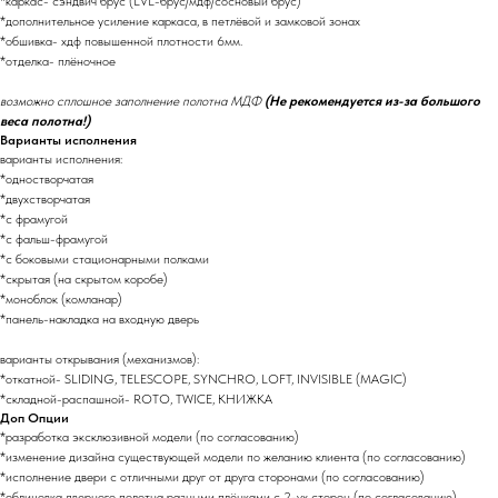
*каркас- сэндвич брус (LVL-брус/мдф/сосновый брус)
*дополнительное усиление каркаса, в петлёвой и замковой зонах
*обшивка- хдф повышенной плотности 6мм.
*отделка- плёночное
возможно сплошное заполнение полотна МДФ
(Не рекомендуется из-за большого
веса полотна!)
Варианты исполнения
варианты исполнения:
*одностворчатая
*двухстворчатая
*с фрамугой
*с фальш-фрамугой
*с боковыми стационарными полками
*скрытая (на скрытом коробе)
*моноблок (комланар)
*панель-накладка на входную дверь
варианты открывания (механизмов):
*откатной- SLIDING, TELESCOPE, SYNCHRO, LOFT, INVISIBLE (MAGIC)
*складной-распашной- ROTO, TWICE, КНИЖКА
Доп Опции
*разработка эксклюзивной модели (по согласованию)
*изменение дизайна существующей модели по желанию клиента (по согласованию)
*исполнение двери с отличными друг от друга сторонами (по согласованию)
*облицовка дверного полотна разными плёнками с 2-ух сторон (по согласованию)