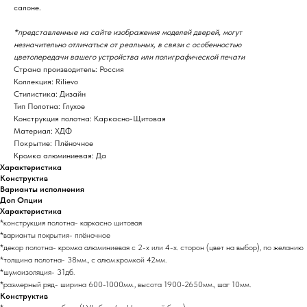
салоне.
*представленные на сайте изображения моделей дверей, могут
незначительно отличаться от реальных, в связи с особенностью
цветопередачи вашего устройства или полиграфической печати
Страна производитель: Россия
Коллекция: Rilievo
Стилистика: Дизайн
Тип Полотна: Глухое
Конструкция полотна: Каркасно-Щитовая
Материал: ХДФ
Покрытие: Плёночное
Кромка алюминиевая: Да
Характеристика
Конструктив
Варианты исполнения
Доп Опции
Характеристика
*конструкция полотна- каркасно щитовая
*варианты покрытия- плёночное
*декор полотна- кромка алюминиевая с 2-х или 4-х. сторон (цвет на выбор), по желанию
*толщина полотна- 38мм., с алюм.кромкой 42мм.
*шумоизоляция- 31дб.
*размерный ряд- ширина 600-1000мм., высота 1900-2650мм., шаг 10мм.
Конструктив