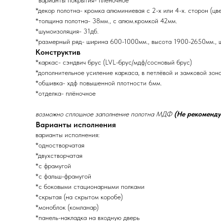
*варианты покрытия- плёночное
*декор полотна- кромка алюминиевая с 2-х или 4-х. сторон (цв
*толщина полотна- 38мм., с алюм.кромкой 42мм.
*шумоизоляция- 31дб.
*размерный ряд- ширина 600-1000мм., высота 1900-2650мм., 
Конструктив
*каркас- сэндвич брус (LVL-брус/мдф/сосновый брус)
*дополнительное усиление каркаса, в петлёвой и замковой зон
*обшивка- хдф повышенной плотности 6мм.
*отделка- плёночное
возможно сплошное заполнение полотна МДФ
(Не рекоменду
Варианты исполнения
варианты исполнения:
*одностворчатая
*двухстворчатая
*с фрамугой
*с фальш-фрамугой
*с боковыми стационарными полками
*скрытая (на скрытом коробе)
*моноблок (комланар)
*панель-накладка на входную дверь