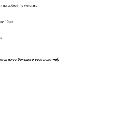
ет на выбор), по желанию
шаг 10мм.
ах
ется из-за большого веса полотна!)