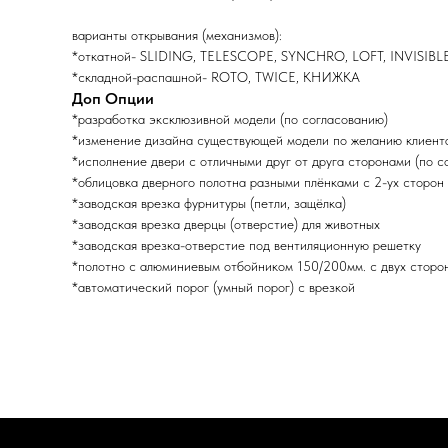
варианты открывания (механизмов):
*откатной- SLIDING, TELESCOPE, SYNCHRO, LOFT, INVISIBL
*складной-распашной- ROTO, TWICE, КНИЖКА
Доп Опции
*разработка эксклюзивной модели (по согласованию)
*изменение дизайна существующей модели по желанию клиента
*исполнение двери с отличными друг от друга сторонами (по с
*облицовка дверного полотна разными плёнками с 2-ух сторон 
*заводская врезка фурнитуры (петли, защёлка)
*заводская врезка дверцы (отверстие) для животных
*заводская врезка-отверстие под вентиляционную решетку
*полотно с алюминиевым отбойником 150/200мм. с двух сторо
*автоматический порог (умный порог) с врезкой