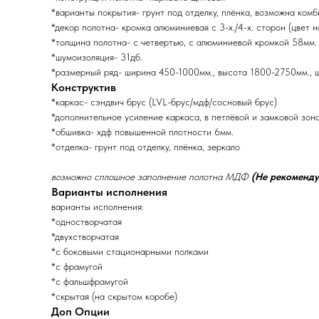
*варианты покрытия- грунт под отделку, плёнка, возможна комб
*декор полотна- кромка алюминиевая с 3-х./4-х. сторон (цвет н
*толщина полотна- с четвертью, с алюминиевой кромкой 58мм.
*шумоизоляция- 31дб.
*размерный ряд- ширина 450-1000мм., высота 1800-2750мм., 
Конструктив
*каркас- сэндвич брус (LVL-брус/мдф/сосновый брус)
*дополнительное усиление каркаса, в петлёвой и замковой зон
*обшивка- хдф повышенной плотности 6мм.
*отделка- грунт под отделку, плёнка, зеркало
возможно сплошное заполнение полотна МДФ
(Не рекоменду
Варианты исполнения
варианты исполнения:
*одностворчатая
*двухстворчатая
*с боковыми стационарными полками
*с фрамугой
*с фальшфрамугой
*скрытая (на скрытом коробе)
Доп Опции