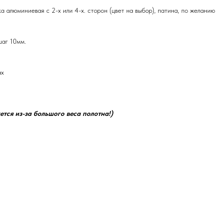
ка алюминиевая с 2-х или 4-х. сторон (цвет на выбор), патина, по желанию
шаг 10мм.
ах
ется из-за большого веса полотна!)