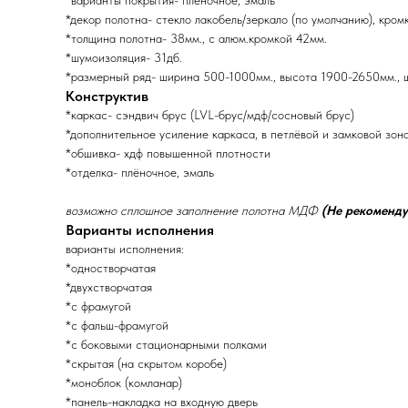
*варианты покрытия- плёночное, эмаль
*декор полотна- стекло лакобель/зеркало (по умолчанию), кром
*толщина полотна- 38мм., с алюм.кромкой 42мм.
*шумоизоляция- 31дб.
*размерный ряд- ширина 500-1000мм., высота 1900-2650мм., 
Конструктив
*каркас- сэндвич брус (LVL-брус/мдф/сосновый брус)
*дополнительное усиление каркаса, в петлёвой и замковой зон
*обшивка- хдф повышенной плотности
*отделка- плёночное, эмаль
возможно сплошное заполнение полотна МДФ
(Не рекоменду
Варианты исполнения
варианты исполнения:
*одностворчатая
*двухстворчатая
*с фрамугой
*с фальш-фрамугой
*с боковыми стационарными полками
*скрытая (на скрытом коробе)
*моноблок (комланар)
*панель-накладка на входную дверь