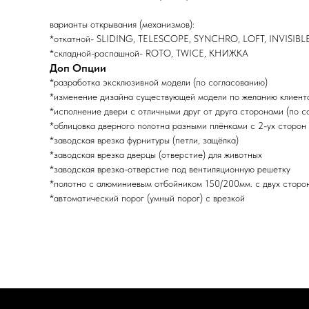
варианты открывания (механизмов):
*откатной- SLIDING, TELESCOPE, SYNCHRO, LOFT, INVISIBL
*складной-распашной- ROTO, TWICE, КНИЖКА
Доп Опции
*разработка эксклюзивной модели (по согласованию)
*изменение дизайна существующей модели по желанию клиента
*исполнение двери с отличными друг от друга сторонами (по с
*облицовка дверного полотна разными плёнками с 2-ух сторон 
*заводская врезка фурнитуры (петли, защёлка)
*заводская врезка дверцы (отверстие) для животных
*заводская врезка-отверстие под вентиляционную решетку
*полотно с алюминиевым отбойником 150/200мм. с двух сторо
*автоматический порог (умный порог) с врезкой