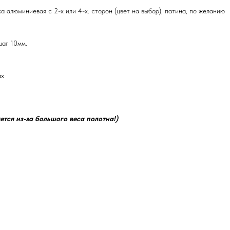
ка алюминиевая с 2-х или 4-х. сторон (цвет на выбор), патина, по желанию
шаг 10мм.
ах
ется из-за большого веса полотна!)