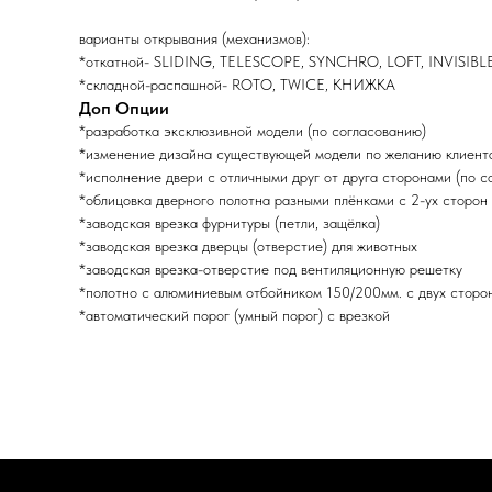
варианты открывания (механизмов):
*откатной- SLIDING, TELESCOPE, SYNCHRO, LOFT, INVISIBL
*складной-распашной- ROTO, TWICE, КНИЖКА
Доп Опции
*разработка эксклюзивной модели (по согласованию)
*изменение дизайна существующей модели по желанию клиента
*исполнение двери с отличными друг от друга сторонами (по с
*облицовка дверного полотна разными плёнками с 2-ух сторон 
*заводская врезка фурнитуры (петли, защёлка)
*заводская врезка дверцы (отверстие) для животных
*заводская врезка-отверстие под вентиляционную решетку
*полотно с алюминиевым отбойником 150/200мм. с двух сторо
*автоматический порог (умный порог) с врезкой