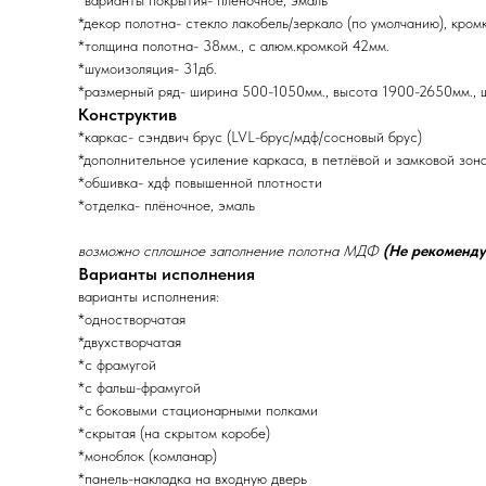
*варианты покрытия- плёночное, эмаль
*декор полотна- стекло лакобель/зеркало (по умолчанию), кром
*толщина полотна- 38мм., с алюм.кромкой 42мм.
*шумоизоляция- 31дб.
*размерный ряд- ширина 500-1050мм., высота 1900-2650мм., 
Конструктив
*каркас- сэндвич брус (LVL-брус/мдф/сосновый брус)
*дополнительное усиление каркаса, в петлёвой и замковой зон
*обшивка- хдф повышенной плотности
*отделка- плёночное, эмаль
возможно сплошное заполнение полотна МДФ
(Не рекоменду
Варианты исполнения
варианты исполнения:
*одностворчатая
*двухстворчатая
*с фрамугой
*с фальш-фрамугой
*с боковыми стационарными полками
*скрытая (на скрытом коробе)
*моноблок (комланар)
*панель-накладка на входную дверь