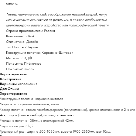
салоне.
*представленные на сайте изображения моделей дверей, могут
незначительно отличаться от реальных, в связи с особенностью
цветопередачи вашего устройства или полиграфической печати
Страна производитель: Россия
Коллекция: Eclissi
Стилистика: Дизайн
Тип Полотна: Глухое
Конструкция полотна: Каркасно-Щитовая
Материал: ХДФ
Покрытие: Плёночное
Покрытие: Эмаль
Характеристика
Конструктив
Варианты исполнения
Доп Опции
Характеристика
*конструкция полотна- каркасно щитовая
*варианты покрытия- плёночное, эмаль
*декор полотна- стекло лакобель/зеркало (по умолчанию), кромка алюминиевая с 2-х или
4-х. сторон (цвет на выбор), патина, по желанию
*толщина полотна- 38мм., с алюм.кромкой 42мм.
*шумоизоляция- 31дб.
*размерный ряд- ширина 500-1050мм., высота 1900-2650мм., шаг 10мм.