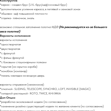
Конструктив
*каркас- сэндвич брус (LVL-брус/мдф/сосновый брус)
*дополнительное усиление каркаса, в петлёвой и замковой зонах
*обшивка- хдф повышенной плотности
*отделка- плёночное, эмаль
возможно сплошное заполнение полотна МДФ
(Не рекомендуется из-за большого
веса полотна!)
Варианты исполнения
варианты исполнения:
*одностворчатая
*двухстворчатая
*с фрамугой
*с фальш-фрамугой
*с боковыми стационарными полками
*скрытая (на скрытом коробе)
*моноблок (комланар)
*панель-накладка на входную дверь
варианты открывания (механизмов):
*откатной- SLIDING, TELESCOPE, SYNCHRO, LOFT, INVISIBLE (MAGIC)
*складной-распашной- ROTO, TWICE, КНИЖКА
Доп Опции
*разработка эксклюзивной модели (по согласованию)
*изменение дизайна существующей модели по желанию клиента (по согласованию)
*исполнение двери с отличными друг от друга сторонами (по согласованию)