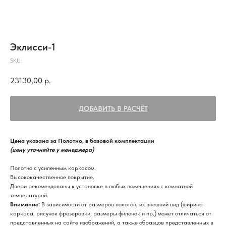
Эклисси-1
SKU:
23130,00
р.
ДОБАВИТЬ В РАСЧЁТ
Цена указана за Полотно, в базовой комплектации
(цену уточняйте у менеджера)
Полотно с усиленным каркасом.
Высококачественное покрытие.
Двери рекомендованы к установке в любых помещениях с комнатной
температурой.
Внимание:
В зависимости от размеров полотен, их внешний вид (ширина
каркаса, рисунок фрезеровки, размеры филенок и пр.) может отличаться от
представленных на сайте изображений, а также образцов представленных в