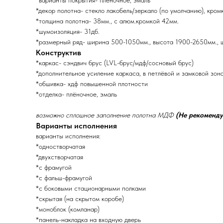
*варианты покрытия- плёночное, эмаль
*декор полотна- стекло лакобель/зеркало (по умолчанию), кром
*толщина полотна- 38мм., с алюм.кромкой 42мм.
*шумоизоляция- 31дб.
*размерный ряд- ширина 500-1050мм., высота 1900-2650мм., 
Конструктив
*каркас- сэндвич брус (LVL-брус/мдф/сосновый брус)
*дополнительное усиление каркаса, в петлёвой и замковой зон
*обшивка- хдф повышенной плотности
*отделка- плёночное, эмаль
возможно сплошное заполнение полотна МДФ
(Не рекоменду
Варианты исполнения
варианты исполнения:
*одностворчатая
*двухстворчатая
*с фрамугой
*с фальш-фрамугой
*с боковыми стационарными полками
*скрытая (на скрытом коробе)
*моноблок (комланар)
*панель-накладка на входную дверь