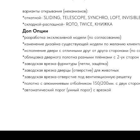
варианты открывания (механизмов):
*откатной- SLIDING, TELESCOPE, SYNCHRO, LOFT, INVISIBL
*складной-распашной- ROTO, TWICE, КНИЖКА
Доп Опции
*разработка эксклюзивной модели (по согласованию)
*изменение дизайна существующей модели по желанию клиента
*исполнение двери с отличными друг от друга сторонами (по с
*облицовка дверного полотна разными плёнками с 2-ух сторон 
*заводская врезка фурнитуры (петли, защёлка)
*заводская врезка дверцы (отверстие) для животных
*заводская врезка-отверстие под вентиляционную решетку
*полотно с алюминиевым отбойником 150/200мм. с двух сторо
*автоматический порог (умный порог) с врезкой