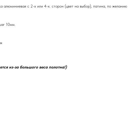
ка алюминиевая с 2-х или 4-х. сторон (цвет на выбор), патина, по желанию
шаг 10мм.
ах
ется из-за большого веса полотна!)