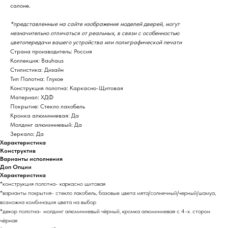
салоне.
*представленные на сайте изображения моделей дверей, могут
незначительно отличаться от реальных, в связи с особенностью
цветопередачи вашего устройства или полиграфической печати
Страна производитель: Россия
Коллекция: Bauhaus
Стилистика: Дизайн
Тип Полотна: Глухое
Конструкция полотна: Каркасно-Щитовая
Материал: ХДФ
Покрытие: Стекло лакобель
Кромка алюминиевая: Да
Молдинг алюминиевый: Да
Зеркало: Да
Характеристика
Конструктив
Варианты исполнения
Доп Опции
Характеристика
*конструкция полотна- каркасно щитовая
*варианты покрытия- стекло лакобель, базовые цвета мята/солнечный/черный/шамуа,
возможна комбинация цвета на выбор
*декор полотна- молдинг алюминиевый чёрный, кромка алюминиевая с 4-х. сторон
чёрная