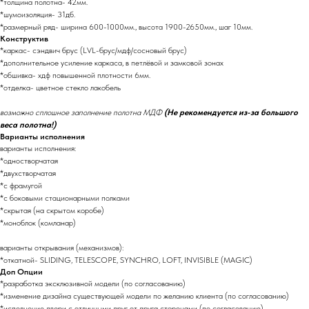
*толщина полотна- 42мм.
*шумоизоляция- 31дб.
*размерный ряд- ширина 600-1000мм., высота 1900-2650мм., шаг 10мм.
Конструктив
*каркас- сэндвич брус (LVL-брус/мдф/сосновый брус)
*дополнительное усиление каркаса, в петлёвой и замковой зонах
*обшивка- хдф повышенной плотности 6мм.
*отделка- цветное стекло лакобель
возможно сплошное заполнение полотна МДФ
(Не рекомендуется из-за большого
веса полотна!)
Варианты исполнения
варианты исполнения:
*одностворчатая
*двухстворчатая
*с фрамугой
*с боковыми стационарными полками
*скрытая (на скрытом коробе)
*моноблок (комланар)
варианты открывания (механизмов):
*откатной- SLIDING, TELESCOPE, SYNCHRO, LOFT, INVISIBLE (MAGIC)
Доп Опции
*разработка эксклюзивной модели (по согласованию)
*изменение дизайна существующей модели по желанию клиента (по согласованию)
*исполнение двери с отличными друг от друга сторонами (по согласованию)