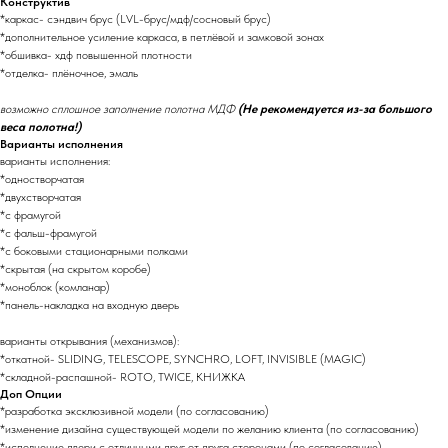
Конструктив
*каркас- сэндвич брус (LVL-брус/мдф/сосновый брус)
*дополнительное усиление каркаса, в петлёвой и замковой зонах
*обшивка- хдф повышенной плотности
*отделка- плёночное, эмаль
возможно сплошное заполнение полотна МДФ
(Не рекомендуется из-за большого
веса полотна!)
Варианты исполнения
варианты исполнения:
*одностворчатая
*двухстворчатая
*с фрамугой
*с фальш-фрамугой
*с боковыми стационарными полками
*скрытая (на скрытом коробе)
*моноблок (комланар)
*панель-накладка на входную дверь
варианты открывания (механизмов):
*откатной- SLIDING, TELESCOPE, SYNCHRO, LOFT, INVISIBLE (MAGIC)
*складной-распашной- ROTO, TWICE, КНИЖКА
Доп Опции
*разработка эксклюзивной модели (по согласованию)
*изменение дизайна существующей модели по желанию клиента (по согласованию)
*исполнение двери с отличными друг от друга сторонами (по согласованию)