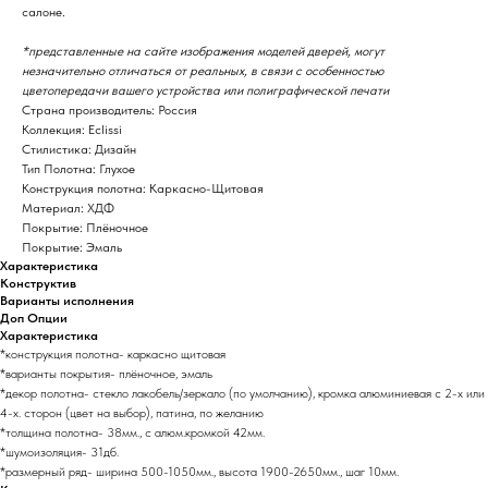
салоне.
*представленные на сайте изображения моделей дверей, могут
незначительно отличаться от реальных, в связи с особенностью
цветопередачи вашего устройства или полиграфической печати
Страна производитель: Россия
Коллекция: Eclissi
Стилистика: Дизайн
Тип Полотна: Глухое
Конструкция полотна: Каркасно-Щитовая
Материал: ХДФ
Покрытие: Плёночное
Покрытие: Эмаль
Характеристика
Конструктив
Варианты исполнения
Доп Опции
Характеристика
*конструкция полотна- каркасно щитовая
*варианты покрытия- плёночное, эмаль
*декор полотна- стекло лакобель/зеркало (по умолчанию), кромка алюминиевая с 2-х или
4-х. сторон (цвет на выбор), патина, по желанию
*толщина полотна- 38мм., с алюм.кромкой 42мм.
*шумоизоляция- 31дб.
*размерный ряд- ширина 500-1050мм., высота 1900-2650мм., шаг 10мм.