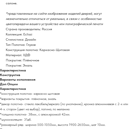
салоне.
*представленные на сайте изображения моделей дверей, могут
незначительно отличаться от реальных, в связи с особенностью
цветопередачи вашего устройства или полиграфической печати
Страна производитель: Россия
Коллекция: Eclissi
Стилистика: Дизайн
Тип Полотна: Глухое
Конструкция полотна: Каркасно-Щитовая
Материал: ХДФ
Покрытие: Плёночное
Покрытие: Эмаль
Характеристика
Конструктив
Варианты исполнения
Доп Опции
Характеристика
*конструкция полотна- каркасно щитовая
*варианты покрытия- плёночное, эмаль
*декор полотна- стекло лакобель/зеркало (по умолчанию), кромка алюминиевая с 2-х или
4-х. сторон (цвет на выбор), патина, по желанию
*толщина полотна- 38мм., с алюм.кромкой 42мм.
*шумоизоляция- 31дб.
*размерный ряд- ширина 500-1050мм., высота 1900-2650мм., шаг 10мм.