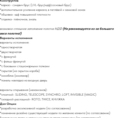
Конструктив
*каркас- сэндвич брус (LVL-брус/мдф/сосновый брус)
*дополнительное усиление каркаса, в петлёвой и замковой зонах
*обшивка- хдф повышенной плотности
*отделка- плёночное, эмаль
возможно сплошное заполнение полотна МДФ
(Не рекомендуется из-за большого
веса полотна!)
Варианты исполнения
варианты исполнения:
*одностворчатая
*двухстворчатая
*с фрамугой
*с фальш-фрамугой
*с боковыми стационарными полками
*скрытая (на скрытом коробе)
*моноблок (комланар)
*панель-накладка на входную дверь
варианты открывания (механизмов):
*откатной- SLIDING, TELESCOPE, SYNCHRO, LOFT, INVISIBLE (MAGIC)
*складной-распашной- ROTO, TWICE, КНИЖКА
Доп Опции
*разработка эксклюзивной модели (по согласованию)
*изменение дизайна существующей модели по желанию клиента (по согласованию)
*исполнение двери с отличными друг от друга сторонами (по согласованию)