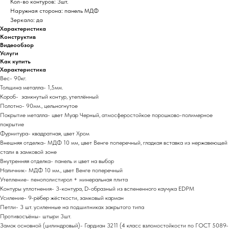
Кол-во контуров: 3шт.
Наружная сторона: панель МДФ
Зеркало: да
Характеристика
Конструктив
Видеообзор
Услуги
Как купить
Характеристика
Вес- 90кг.
Толщина металла- 1,5мм.
Короб- замкнутый контур, утеплённый
Полотно- 90мм., цельногнутое
Покрытие металла- цвет Муар Черный, атмосферостойкое порошково-полимерное
покрытие
Фурнитура- квадратная, цвет Хром
Внешняя отделка- МДФ 10 мм, цвет Венге поперечный, гладкая вставка из нержавеющей
стали в замковой зоне
Внутренняя отделка- панель и цвет на выбор
Наличник- МДФ 10 мм., цвет Венге поперечный
Утепление- пенополистирол + минеральная плита
Контуры уплотнения- 3-контура, D-образный из вспененного каучука EDPM
Усиление- 9-рёбер жёсткости, замковый карман
Петли- 3 шт. усиленные на подшипниках закрытого типа
Противосъёмы- штыри 3шт.
Замок основной (цилиндровый)- Гардиан 3211 (4 класс взломостойкости по ГОСТ 5089-