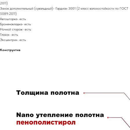
2011)
Замок дополнительный (сувальдный)- Гардиан 3001 (2 класс взломостойкости по ГОСТ
5089-2011)
Автошторка- есть
Броненакладка- есть
Ночной сторож- есть
Глазок- есть
Эксцентрик- есть
Конструктив