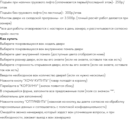
Подъём при наличии грузового лифта (оплачивается первый/последний этаж)- 250р./
этаж
Подъём без грузового лифта (по лестнице)- 300р./этаж
Монтаж двери из складской программы- от 3.500р. (точный расчёт работ делается при
замере)
*все доп.работы оговариваются с мастером в день замера, и рассчитываются согласно
прайс-листа
Как купить
Выберете понравившуюся вам модель двери
Выберете понравившуюся вам внутреннюю панель двери
Выберете цвет внутренней панели (доступные цвета отобразятся ниже)
Выберете размер двери, если вы его знаете (если не знаете, оставьте так как есть)
Выберете сторонность открывания двери, если вы его знаете (если не знаете, оставьте
так как есть)
Введите необходимое вам количество дверей (если их нужно несколько)
Нажмите кнопу "ХОЧУ КУПИТЬ" (товар попадёт в корзину)
Перейдите в "КОРЗИНУ" (значок появится сбоку)
В открывшейся форме, заполните все предложенные поля (поля со значком "*",
обязательны для заполнения)
Нажмите кнопку "ОТПРАВИТЬ" (нажимая на кнопку, вы даете согласие на обработку
персональных данных и соглашаетесь c политикой конфиденциальности)
Ожидайте звонка менеджера, который задаст вам уточняющие вопросы, и при
необходимости, закажет выезд к вам замерщика