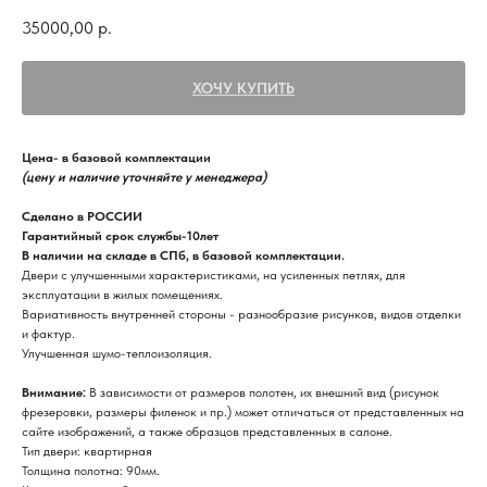
35000,00
р.
ХОЧУ КУПИТЬ
Цена- в базовой комплектации
(цену и наличие уточняйте у менеджера)
Сделано в РОССИИ
Гарантийный срок службы-10лет
В наличии на складе в СПб, в базовой комплектации.
Двери с улучшенными характеристиками, на усиленных петлях, для
эксплуатации в жилых помещениях.
Вариативность внутренней стороны - разнообразие рисунков, видов отделки
и фактур.
Улучшенная шумо-теплоизоляция.
Внимание:
В зависимости от размеров полотен, их внешний вид (рисунок
фрезеровки, размеры филенок и пр.) может отличаться от представленных на
сайте изображений, а также образцов представленных в салоне.
Тип двери: квартирная
Толщина полотна: 90мм.