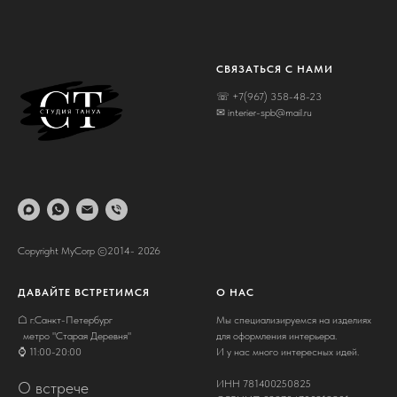
СВЯЗАТЬСЯ С НАМИ
☏ +7(967) 358-48-23
✉ interier-spb@mail.ru
Copyright MyCorp ©2014- 2026
ДАВАЙТЕ ВСТРЕТИМСЯ
О НАС
☖ г.Санкт-Петербург
Мы специализируемся на изделиях
метро "Старая Деревня"
для оформления интерьера.
⌚ 11:00-20:00
И у нас много интересных идей.
ИНН 781400250825
О встрече