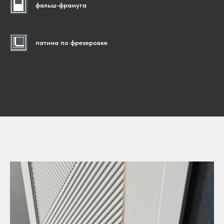
фальш-фрамуга
патина по фрезеровке