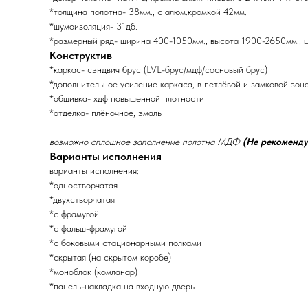
*толщина полотна- 38мм., с алюм.кромкой 42мм.
*шумоизоляция- 31дб.
*размерный ряд- ширина 400-1050мм., высота 1900-2650мм., 
Конструктив
*каркас- сэндвич брус (LVL-брус/мдф/сосновый брус)
*дополнительное усиление каркаса, в петлёвой и замковой зон
*обшивка- хдф повышенной плотности
*отделка- плёночное, эмаль
возможно сплошное заполнение полотна МДФ
(Не рекоменду
Варианты исполнения
варианты исполнения:
*одностворчатая
*двухстворчатая
*с фрамугой
*с фальш-фрамугой
*с боковыми стационарными полками
*скрытая (на скрытом коробе)
*моноблок (комланар)
*панель-накладка на входную дверь