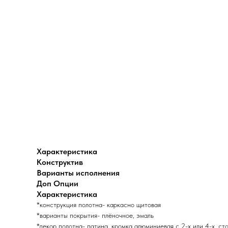
Характеристика
Конструктив
Варианты исполнения
Доп Опции
Характеристика
*конструкция полотна- каркасно щитовая
*варианты покрытия- плёночное, эмаль
*декор полотна- патина, кромка алюминиевая с 2-х или 4-х. ст