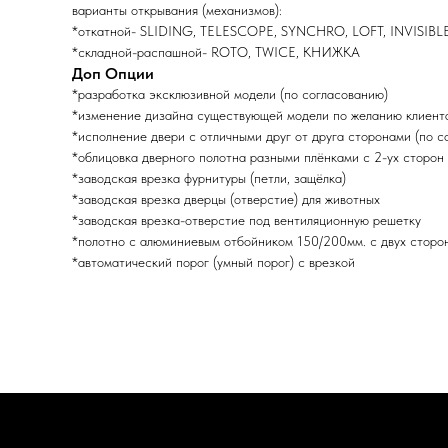
варианты открывания (механизмов):
*откатной- SLIDING, TELESCOPE, SYNCHRO, LOFT, INVISIBL
*складной-распашной- ROTO, TWICE, КНИЖКА
Доп Опции
*разработка эксклюзивной модели (по согласованию)
*изменение дизайна существующей модели по желанию клиента
*исполнение двери с отличными друг от друга сторонами (по с
*облицовка дверного полотна разными плёнками с 2-ух сторон 
*заводская врезка фурнитуры (петли, защёлка)
*заводская врезка дверцы (отверстие) для животных
*заводская врезка-отверстие под вентиляционную решетку
*полотно с алюминиевым отбойником 150/200мм. с двух сторо
*автоматический порог (умный порог) с врезкой