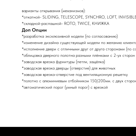
варианты открывания (механизмов):
*откатной- SLIDING, TELESCOPE, SYNCHRO, LOFT, INVISIBL
*складной-распашной- ROTO, TWICE, КНИЖКА
Доп Опции
*разработка эксклюзивной модели (по согласованию)
*изменение дизайна существующей модели по желанию клиента
*исполнение двери с отличными друг от друга сторонами (по с
*облицовка дверного полотна разными плёнками с 2-ух сторон 
*заводская врезка фурнитуры (петли, защёлка)
*заводская врезка дверцы (отверстие) для животных
*заводская врезка-отверстие под вентиляционную решетку
*полотно с алюминиевым отбойником 150/200мм. с двух сторо
*автоматический порог (умный порог) с врезкой