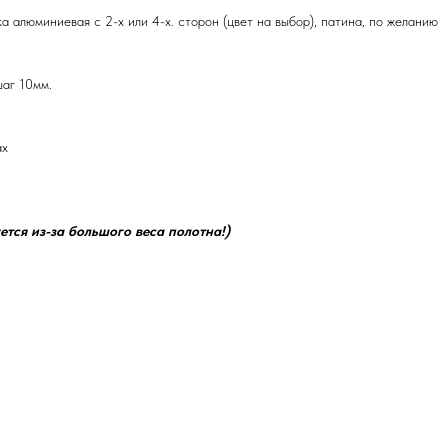
ка алюминиевая с 2-х или 4-х. сторон (цвет на выбор), патина, по желанию
шаг 10мм.
ах
ется из-за большого веса полотна!)