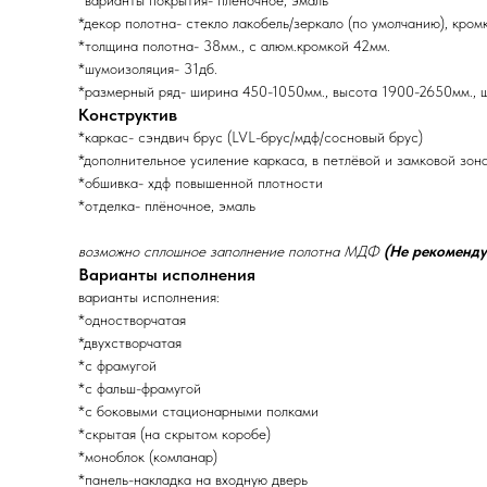
*варианты покрытия- плёночное, эмаль
*декор полотна- стекло лакобель/зеркало (по умолчанию), кром
*толщина полотна- 38мм., с алюм.кромкой 42мм.
*шумоизоляция- 31дб.
*размерный ряд- ширина 450-1050мм., высота 1900-2650мм., 
Конструктив
*каркас- сэндвич брус (LVL-брус/мдф/сосновый брус)
*дополнительное усиление каркаса, в петлёвой и замковой зон
*обшивка- хдф повышенной плотности
*отделка- плёночное, эмаль
возможно сплошное заполнение полотна МДФ
(Не рекоменду
Варианты исполнения
варианты исполнения:
*одностворчатая
*двухстворчатая
*с фрамугой
*с фальш-фрамугой
*с боковыми стационарными полками
*скрытая (на скрытом коробе)
*моноблок (комланар)
*панель-накладка на входную дверь