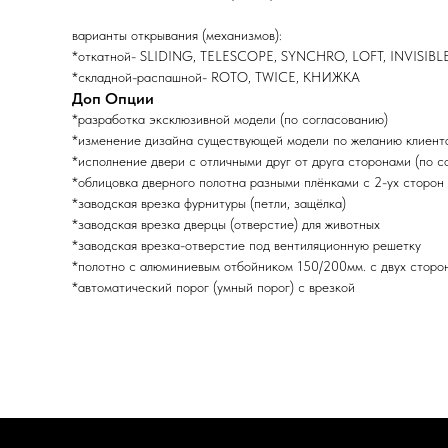
варианты открывания (механизмов):
*откатной- SLIDING, TELESCOPE, SYNCHRO, LOFT, INVISIBL
*складной-распашной- ROTO, TWICE, КНИЖКА
Доп Опции
*разработка эксклюзивной модели (по согласованию)
*изменение дизайна существующей модели по желанию клиента
*исполнение двери с отличными друг от друга сторонами (по с
*облицовка дверного полотна разными плёнками с 2-ух сторон 
*заводская врезка фурнитуры (петли, защёлка)
*заводская врезка дверцы (отверстие) для животных
*заводская врезка-отверстие под вентиляционную решетку
*полотно с алюминиевым отбойником 150/200мм. с двух сторо
*автоматический порог (умный порог) с врезкой