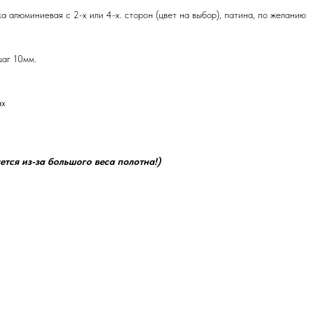
ка алюминиевая с 2-х или 4-х. сторон (цвет на выбор), патина, по желанию
шаг 10мм.
ах
ется из-за большого веса полотна!)