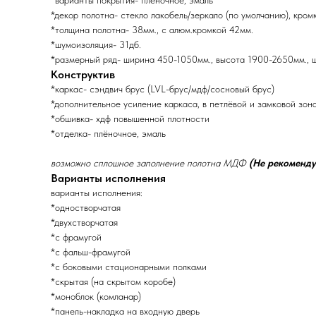
*варианты покрытия- плёночное, эмаль
*декор полотна- стекло лакобель/зеркало (по умолчанию), кром
*толщина полотна- 38мм., с алюм.кромкой 42мм.
*шумоизоляция- 31дб.
*размерный ряд- ширина 450-1050мм., высота 1900-2650мм., 
Конструктив
*каркас- сэндвич брус (LVL-брус/мдф/сосновый брус)
*дополнительное усиление каркаса, в петлёвой и замковой зон
*обшивка- хдф повышенной плотности
*отделка- плёночное, эмаль
возможно сплошное заполнение полотна МДФ
(Не рекоменду
Варианты исполнения
варианты исполнения:
*одностворчатая
*двухстворчатая
*с фрамугой
*с фальш-фрамугой
*с боковыми стационарными полками
*скрытая (на скрытом коробе)
*моноблок (комланар)
*панель-накладка на входную дверь