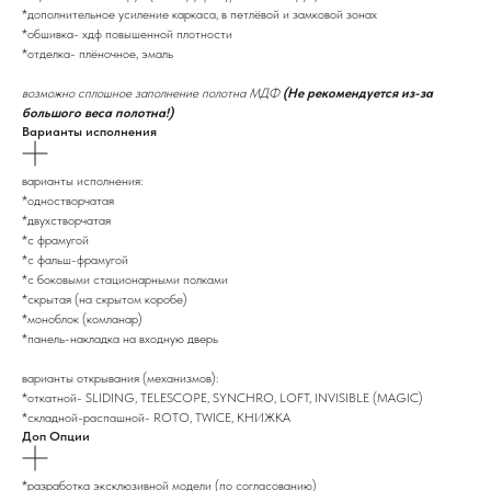
*дополнительное усиление каркаса, в петлёвой и замковой зонах
*обшивка- хдф повышенной плотности
*отделка- плёночное, эмаль
возможно сплошное заполнение полотна МДФ
(Не рекомендуется из-за
большого веса полотна!)
Варианты исполнения
варианты исполнения:
*одностворчатая
*двухстворчатая
*с фрамугой
*с фальш-фрамугой
*с боковыми стационарными полками
*скрытая (на скрытом коробе)
*моноблок (комланар)
*панель-накладка на входную дверь
варианты открывания (механизмов):
*откатной- SLIDING, TELESCOPE, SYNCHRO, LOFT, INVISIBLE (MAGIC)
*складной-распашной- ROTO, TWICE, КНИЖКА
Доп Опции
*разработка эксклюзивной модели (по согласованию)