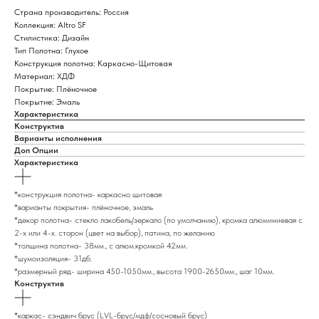
Страна производитель: Россия
Коллекция: Altro SF
Стилистика: Дизайн
Тип Полотна: Глухое
Конструкция полотна: Каркасно-Щитовая
Материал: ХДФ
Покрытие: Плёночное
Покрытие: Эмаль
Характеристика
Конструктив
Варианты исполнения
Доп Опции
Характеристика
*конструкция полотна- каркасно щитовая
*варианты покрытия- плёночное, эмаль
*декор полотна- стекло лакобель/зеркало (по умолчанию), кромка алюминиевая с
2-х или 4-х. сторон (цвет на выбор), патина, по желанию
*толщина полотна- 38мм., с алюм.кромкой 42мм.
*шумоизоляция- 31дб.
*размерный ряд- ширина 450-1050мм., высота 1900-2650мм., шаг 10мм.
Конструктив
*каркас- сэндвич брус (LVL-брус/мдф/сосновый брус)