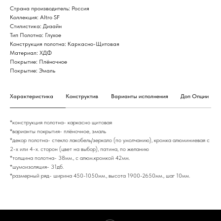
Страна производитель: Россия
Коллекция: Altro SF
Стилистика: Дизайн
Тип Полотна: Глухое
Конструкция полотна: Каркасно-Щитовая
Материал: ХДФ
Покрытие: Плёночное
Покрытие: Эмаль
Характеристика
Конструктив
Варианты исполнения
Доп Опции
*конструкция полотна- каркасно щитовая
*варианты покрытия- плёночное, эмаль
*декор полотна- стекло лакобель/зеркало (по умолчанию), кромка алюминиевая с
2-х или 4-х. сторон (цвет на выбор), патина, по желанию
*толщина полотна- 38мм., с алюм.кромкой 42мм.
*шумоизоляция- 31дб.
*размерный ряд- ширина 450-1050мм., высота 1900-2650мм., шаг 10мм.