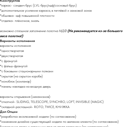
Конструктив
*каркас- сэндвич брус (LVL-брус/мдф/сосновый брус)
*дополнительное усиление каркаса, в петлёвой и замковой зонах
*обшивка- хдф повышенной плотности
*отделка- плёночное, эмаль
возможно сплошное заполнение полотна МДФ
(Не рекомендуется из-за большого
веса полотна!)
Варианты исполнения
варианты исполнения:
*одностворчатая
*двухстворчатая
*с фрамугой
*с фальш-фрамугой
*с боковыми стационарными полками
*скрытая (на скрытом коробе)
*моноблок (комланар)
*панель-накладка на входную дверь
варианты открывания (механизмов):
*откатной- SLIDING, TELESCOPE, SYNCHRO, LOFT, INVISIBLE (MAGIC)
*складной-распашной- ROTO, TWICE, КНИЖКА
Доп Опции
*разработка эксклюзивной модели (по согласованию)
*изменение дизайна существующей модели по желанию клиента (по согласованию)
*исполнение двери с отличными друг от друга сторонами (по согласованию)