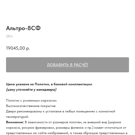
Альтро-8СФ
SKU:
19045,00
р.
ДОБАВИТЬ В РАСЧЁТ
Цена указана за Полотно, в базовой комплектации
(цену уточняйте у менеджера)
Полотно с усиленным каркасом.
Высококачественное покрытие.
Двери рекомендованы к установке в любых помещениях с комнатной
температурой.
Внимание:
В зависимости от размеров полотен, их внешний вид (ширина
каркаса, рисунок фрезеровки, размеры филенок и пр.) может отличаться от
представленных на сайте изображений, а также образцов представленных в