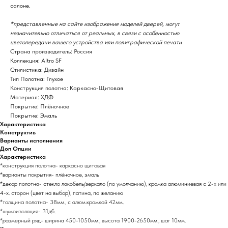
салоне.
*представленные на сайте изображения моделей дверей, могут
незначительно отличаться от реальных, в связи с особенностью
цветопередачи вашего устройства или полиграфической печати
Страна производитель: Россия
Коллекция: Altro SF
Стилистика: Дизайн
Тип Полотна: Глухое
Конструкция полотна: Каркасно-Щитовая
Материал: ХДФ
Покрытие: Плёночное
Покрытие: Эмаль
Характеристика
Конструктив
Варианты исполнения
Доп Опции
Характеристика
*конструкция полотна- каркасно щитовая
*варианты покрытия- плёночное, эмаль
*декор полотна- стекло лакобель/зеркало (по умолчанию), кромка алюминиевая с 2-х или
4-х. сторон (цвет на выбор), патина, по желанию
*толщина полотна- 38мм., с алюм.кромкой 42мм.
*шумоизоляция- 31дб.
*размерный ряд- ширина 450-1050мм., высота 1900-2650мм., шаг 10мм.