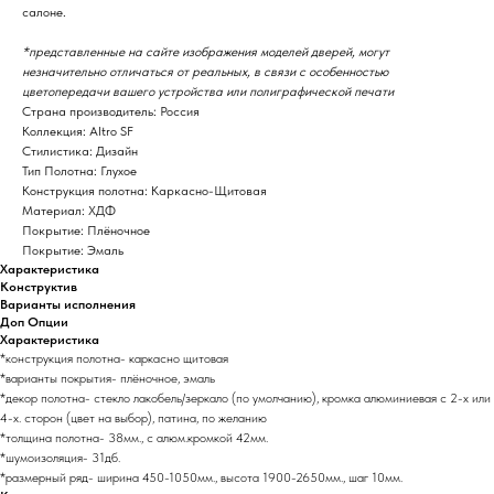
салоне.
*представленные на сайте изображения моделей дверей, могут
незначительно отличаться от реальных, в связи с особенностью
цветопередачи вашего устройства или полиграфической печати
Страна производитель: Россия
Коллекция: Altro SF
Стилистика: Дизайн
Тип Полотна: Глухое
Конструкция полотна: Каркасно-Щитовая
Материал: ХДФ
Покрытие: Плёночное
Покрытие: Эмаль
Характеристика
Конструктив
Варианты исполнения
Доп Опции
Характеристика
*конструкция полотна- каркасно щитовая
*варианты покрытия- плёночное, эмаль
*декор полотна- стекло лакобель/зеркало (по умолчанию), кромка алюминиевая с 2-х или
4-х. сторон (цвет на выбор), патина, по желанию
*толщина полотна- 38мм., с алюм.кромкой 42мм.
*шумоизоляция- 31дб.
*размерный ряд- ширина 450-1050мм., высота 1900-2650мм., шаг 10мм.