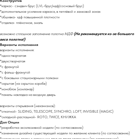
Конструктив
*каркас- сэндвич брус (LVL-брус/мдф/сосновый брус)
*дополнительное усиление каркаса, в петлёвой и замковой зонах
*обшивка- хдф повышенной плотности
*отделка- плёночное, эмаль
возможно сплошное заполнение полотна МДФ
(Не рекомендуется из-за большого
веса полотна!)
Варианты исполнения
варианты исполнения:
*одностворчатая
*двухстворчатая
*с фрамугой
*с фальш-фрамугой
*с боковыми стационарными полками
*скрытая (на скрытом коробе)
*моноблок (комланар)
*панель-накладка на входную дверь
варианты открывания (механизмов):
*откатной- SLIDING, TELESCOPE, SYNCHRO, LOFT, INVISIBLE (MAGIC)
*складной-распашной- ROTO, TWICE, КНИЖКА
Доп Опции
*разработка эксклюзивной модели (по согласованию)
*изменение дизайна существующей модели по желанию клиента (по согласованию)
*исполнение двери с отличными друг от друга сторонами (по согласованию)